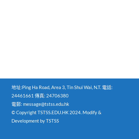
地址:Ping Ha Road, Area 3, Tin Shui Wai, N.T. 電話:
24461661 傳真: 24706380
電郵: message@tstss.edu.hk
© Copyright TSTSS.EDU.HK 2024. Modify &
Development by TSTSS