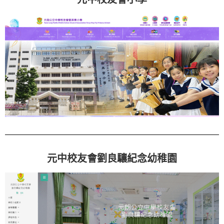
元中校友會劉良驤紀念幼稚園