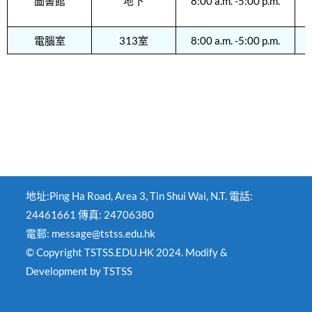
圖書館
地下
8:00 a.m. -5:00 p.m.
電腦室
313室
8:00 a.m. -5:00 p.m.
地址:Ping Ha Road, Area 3, Tin Shui Wai, N.T. 電話:
24461661 傳真: 24706380
電郵: message@tstss.edu.hk
© Copyright TSTSS.EDU.HK 2024. Modify &
Development by TSTSS