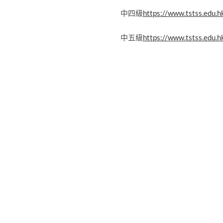
中四級
https://www.tstss.e
中五級
https://www.tstss.e