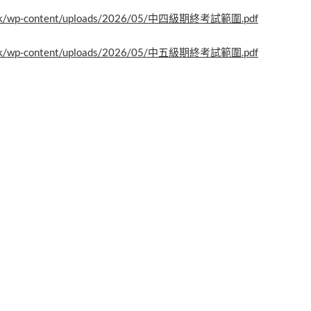
du.hk/wp-content/uploads/2026/05/中四級期終考試範圍.pdf
du.hk/wp-content/uploads/2026/05/中五級期終考試範圍.pdf