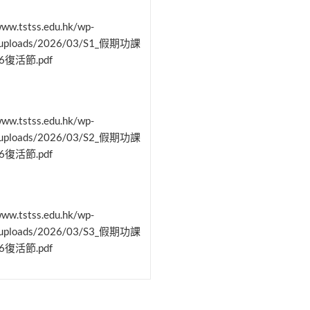
www.tstss.edu.hk/wp-
/uploads/2026/03/S1_假期功課
6復活節.pdf
www.tstss.edu.hk/wp-
/uploads/2026/03/S2_假期功課
6復活節.pdf
www.tstss.edu.hk/wp-
/uploads/2026/03/S3_假期功課
6復活節.pdf