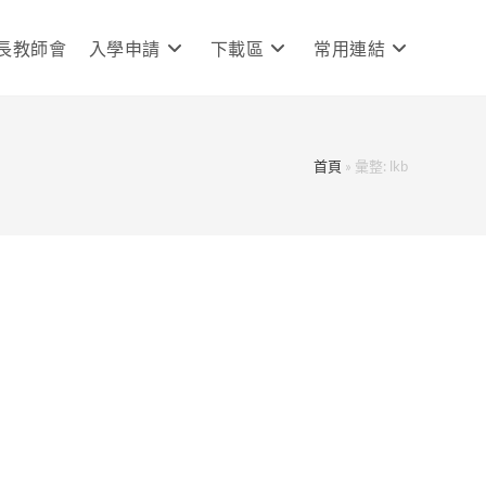
長教師會
入學申請
下載區
常用連結
首頁
»
彙整: lkb