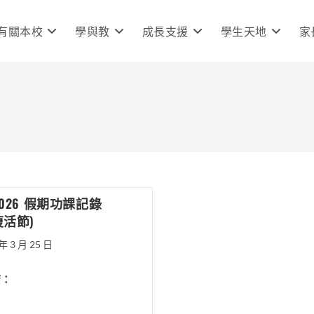
有關本校
學與教
成長支援
學生天地
家
-2026 假期功課記錄
(復活節)
年 3 月 25 日
:
結：